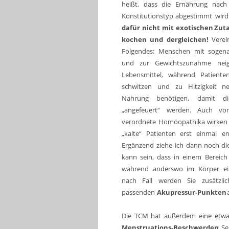
heißt,
dass
die
Ernährung
nach
Konstitutionstyp
abgestimmt
wird
dafür
nicht
mit
exotischen
Zut
kochen
und
dergleichen!
Verei
Folgendes:
Menschen
mit
sogen
und
zur
Gewichtszunahme
nei
Lebensmittel,
während
Patiente
schwitzen
und
zu
Hitzigkeit
ne
Nahrung
benötigen,
damit
di
„angefeuert“
werden.
Auch
vo
verordnete
Homöopathika
wirken
„kalte“
Patienten
erst
einmal
en
Ergänzend
ziehe
ich
dann
noch
di
kann
sein,
dass
in
einem
Bereich
während
anderswo
im
Körper
e
nach
Fall
werden
Sie
zusätzlic
passenden 
Akupressur-Punkten
 
Die
TCM
hat
außerdem
eine
etwa
Menstruations-Beschwerden
:
Se