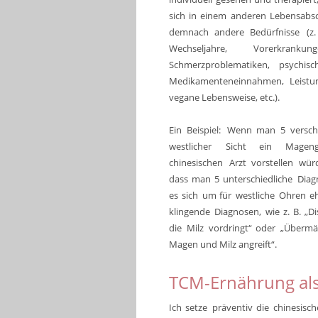
sich
in
einem
anderen
Lebensabsc
demnach
andere
Bedürfnisse
(z.
Wechseljahre,
Vorerkrankun
Schmerzproblematiken,
psychisc
Medikamenteneinnahmen,
Leistu
vegane Lebensweise, etc.). 
Ein
Beispiel:
Wenn
man
5
versc
westlicher
Sicht
ein
Mageng
chinesischen
Arzt
vorstellen
wür
dass
man
5
unterschiedliche
Diag
es
sich
um
für
westliche
Ohren
e
klingende
Diagnosen,
wie
z.
B.
„D
die
Milz
vordringt“
oder
„Übermä
Magen und Milz angreift“. 
TCM-Ernährung als
Ich
setze
präventiv
die
chinesisch