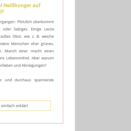
 Heißhunger auf 
l?
ergangen:
Plötzlich
überkommt 
s
oder
Salziges.
Einige
Leute 
süßes
Obst,
wie
z.
B.
weiche 
ndere
Menschen
eher
grünes, 
.
Manch
einer
macht
einen 
ure
Lebensmittel.
Aber
warum 
orlieben und Abneigungen? 
e
und
durchaus
spannende 
 einfach erklärt