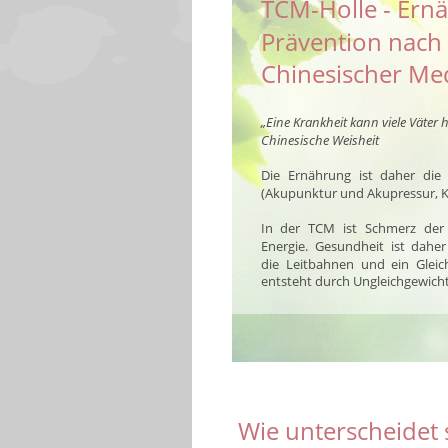
TCM-Holle - Ern
Prävention nach 
Chinesischer Me
„Eine Krankheit kann viele Väter 
Chinesische Weisheit
Die
Ernährung
ist
daher
die
(Akupunktur und Akupressur, K
In
der
TCM
ist
Schmerz
der
Energie.
Gesundheit
ist
daher
die
Leitbahnen
und
ein
Gleic
entsteht durch Ungleichgewicht
Wie unterscheidet 