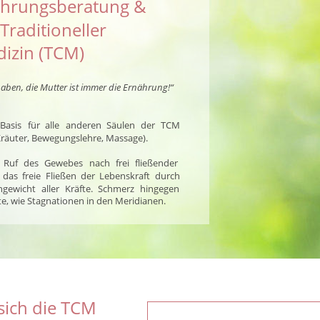
ährungsberatung & 
Traditioneller 
dizin (TCM)
haben, die Mutter ist immer die Ernährung!“
Basis
für
alle
anderen
Säulen
der
TCM 
räuter, Bewegungslehre, Massage). 
Ruf
des
Gewebes
nach
frei
fließender 
das
freie
Fließen
der
Lebenskraft
durch 
hgewicht
aller
Kräfte.
Schmerz
hingegen 
e, wie Stagnationen in den Meridianen. 
sich die TCM 