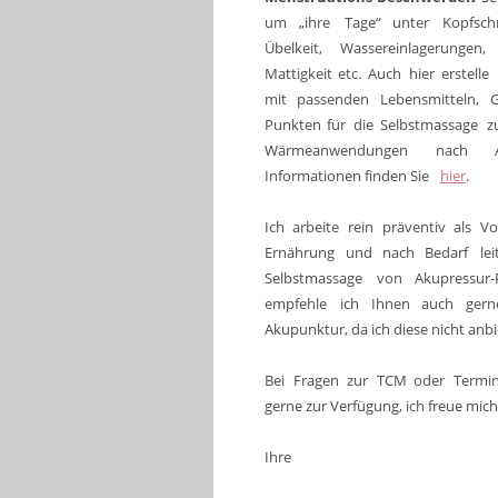
um
„ihre
Tage“
unter
Kopfsch
Übelkeit,
Wassereinlagerungen,
Mattigkeit
etc.
Auch
hier
erstelle
mit
passenden
Lebensmitteln,
Punkten
für
die
Selbstmassage
z
Wärmeanwendungen
nach
Informationen finden Sie  
hier
.
Ich
arbeite
rein
präventiv
als
Vo
Ernährung
und
nach
Bedarf
lei
Selbstmassage
von
Akupressur-
empfehle
ich
Ihnen
auch
gern
Akupunktur, da ich diese nicht anbi
Bei
Fragen
zur
TCM
oder
Termi
gerne zur Verfügung, ich freue mich 
Ihre 