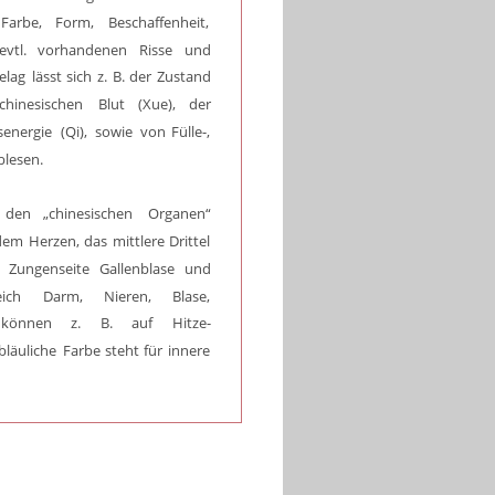
Farbe,
Form,
Beschaffenheit, 
evtl.
vorhandenen
Risse
und 
elag
lässt
sich
z.
B.
der
Zustand 
chinesischen
Blut
(Xue),
der 
senergie
(Qi),
sowie
von
Fülle-, 
blesen. 
den
„chinesischen
Organen“ 
dem
Herzen,
das
mittlere
Drittel 
e
Zungenseite
Gallenblase
und 
eich
Darm,
Nieren,
Blase, 
können
z.
B.
auf
Hitze-
bläuliche
Farbe
steht
für
innere 