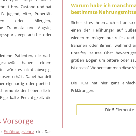
Warum habe ich manchmal
hnitt
bzw.
Zustand
und
hat 
bestimmte Nahrungsmitte
B.
Jugend,
Alter,
Pubertät, 
gen
oder
Allergien, 
Sicher
ist
es
Ihnen
auch
schon
so
he
Traumata
und
Ängste, 
einen
der
Heißhunger
auf
Süße
ngssport,
vegetarische
oder 
wiederum
mögen
nur
reifes
und
Bananen
oder
Birnen,
während
a
unreifes,
saures
Obst
bevorzugen
hiedene
Patienten,
die
nach 
großen
Bogen
um
bittere
oder
sa
eschwür
haben,
einem 
ist das so? Woher stammen diese V
de,
wäre
es
nicht
abwegig, 
nosen
erhält.
Dabei
handelt 
Die
TCM
hat
hier
ganz
einfach
her
eigenartig
oder
poetisch 
Er
klärungen.  
isharmonie
der
Leber,
die
in 
ßige
kalte
Feuchtigkeit,
die 
Die 5 Elemente -
 Vorsorge
e
Ernährungslehre
ein.
Das 