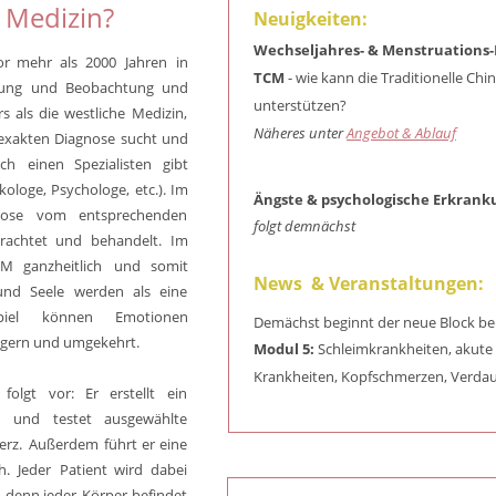
 Medizin?
Neuigkeiten:
Wechseljahres- & Menstruations-
or
mehr
als
2000
Jahren
in 
TCM
 - wie kann die Traditionelle Chi
rung
und
Beobachtung
und 
unterstützen? 
rs
als
die
westliche
Medizin, 
Näheres unter 
Angebot & Ablauf
exakten
Diagnose
sucht
und 
ich
einen
Spezialisten
gibt 
kologe,
Psychologe,
etc.).
Im 
Ängste & psychologische Erkrank
nose
vom
entsprechenden 
folgt demnächst
rachtet
und
behandelt.
Im 
CM
ganzheitlich
und
somit 
News  & Veranstaltungen:
und
Seele
werden
als
eine 
iel
können
Emotionen 
Demächst beginnt der neue Block be
iggern und umgekehrt.
Modul 5:
 Schleimkrankheiten, akute 
Krankheiten, Kopfschmerzen, Verda
folgt
vor:
Er
erstellt
ein 
und
testet
ausgewählte 
rz.
Außerdem
führt
er
eine 
h.
Jeder
Patient
wird
dabei 
,
denn
jeder
Körper
befindet 