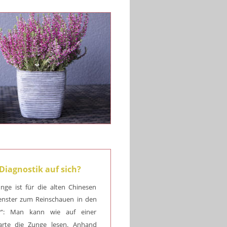
Diagnostik
 auf sich?
unge
ist
für
die
alten
Chinesen 
enster
zum
Reinschauen
in
den 
“:
Man
kann
wie
auf
einer 
arte
die
Zunge
lesen.
Anhand 