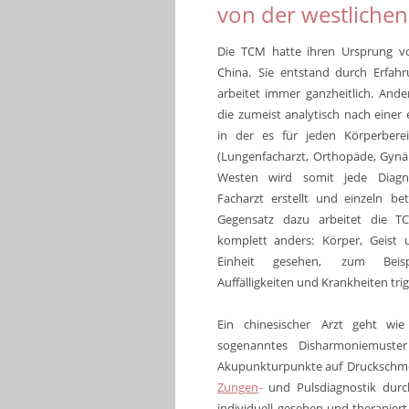
von der westlichen
Die
TCM
hatte
ihren
Ursprung
v
China.
Sie
entstand
durch
Erfah
arbeitet
immer
ganzheitlich.
Ande
die
zumeist
analytisch
nach
einer
in
der
es
für
jeden
Körperbere
(Lungenfacharzt,
Orthopäde,
Gynä
Westen
wird
somit
jede
Diag
Facharzt
erstellt
und
einzeln
bet
Gegensatz
dazu
arbeitet
die
T
komplett
anders:
Körper,
Geist
Einheit
gesehen,
zum
Beisp
Auffälligkeiten und Krankheiten tr
Ein
chinesischer
Arzt
geht
wie
sogenanntes
Disharmoniemuster
Akupunkturpunkte
auf
Druckschme
Zungen
-
und
Pulsdiagnostik
durc
individuell
gesehen
und
therapiert