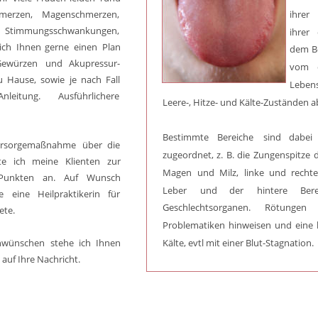
ihrer
merzen,
Magenschmerzen, 
Stimmungsschwankungen, 
ihrer
ich
Ihnen
gerne
einen
Plan 
dem
B
Gewürzen
und
Akupressur-
vom
u
Hause,
sowie
je
nach
Fall 
Leben
Anleitung.
Ausführlichere 
Leere-, Hitze- und Kälte-Zuständen a
Bestimmte
Bereiche
sind
dabei
rsorgemaßnahme
über
die 
zugeordnet,
z.
B.
die
Zungenspitze
te
ich
meine
Klienten
zur 
Magen
und
Milz,
linke
und
recht
Punkten
an.
Auf
Wunsch 
Leber
und
der
hintere
Ber
e
eine
Heilpraktikerin
für 
Geschlechtsorganen.
Rötungen
ete.
Problematiken
hinweisen
und
eine
Kälte, evtl mit einer Blut-Stagnation. 
nwünschen
stehe
ich
Ihnen 
auf Ihre Nachricht. 