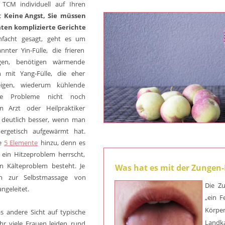
TCM
individuell
auf
Ihren 
:
Keine
Angst,
Sie
müssen 
aten
komplizierte
Gerichte 
nfacht
gesagt,
geht
es
um 
annter
Yin-Fülle,
die
frieren 
gen,
benötigen
wärmende 
n
mit
Yang-Fülle,
die
eher 
igen,
wiederum
kühlende 
e
Probleme
nicht
noch 
m
Arzt
oder
Heilpraktiker 
deutlich
besser,
wenn
man 
ergetisch
aufgewärmt
hat. 
e
5  
Elemente
hinzu,
denn
es 
ein
Hitzeproblem
herrscht, 
in
Kälteproblem
besteht.
Je 
Was hat es mit der 
Zungen-
h
zur
Selbstmassage
von 
Die
Z
angeleitet.
„ein
F
Körper
s
andere
Sicht
auf
typische 
Landk
hr
viele
Frauen
leiden
rund 